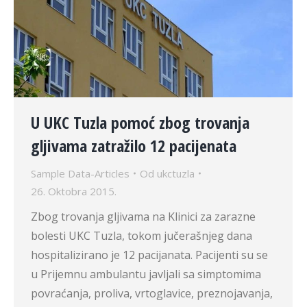
U UKC Tuzla pomoć zbog trovanja
gljivama zatražilo 12 pacijenata
Sample Data-Articles
Od
ukctuzla
26. Oktobra 2015.
Zbog trovanja gljivama na Klinici za zarazne
bolesti UKC Tuzla, tokom jučerašnjeg dana
hospitalizirano je 12 pacijanata. Pacijenti su se
u Prijemnu ambulantu javljali sa simptomima
povraćanja, proliva, vrtoglavice, preznojavanja,