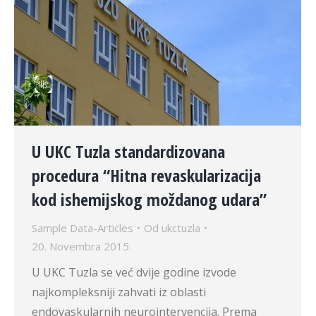
U UKC Tuzla standardizovana
procedura “Hitna revaskularizacija
kod ishemijskog moždanog udara”
Sample Data-Articles
Od
ukctuzla
20. Novembra 2015.
U UKC Tuzla se već dvije godine izvode
najkompleksniji zahvati iz oblasti
endovaskularnih neurointervencija. Prema