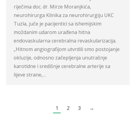
riječima doc. dr. Mirze Moranjkića,
neurohirurga Klinika za neurohirurgiju UKC
Tuzla, juče je pacijentici sa ishemijskim
moždanim udarom urađena hitna
endovaskularna cerebralna revaskularizacija.
„Hitnom angiografijom utvrdili smo postojanje
okluzije, odnosno začepljenja unutrašnje
karotidne i središnje cerebralne arterije sa
lijeve strane,…
1
2
3
→