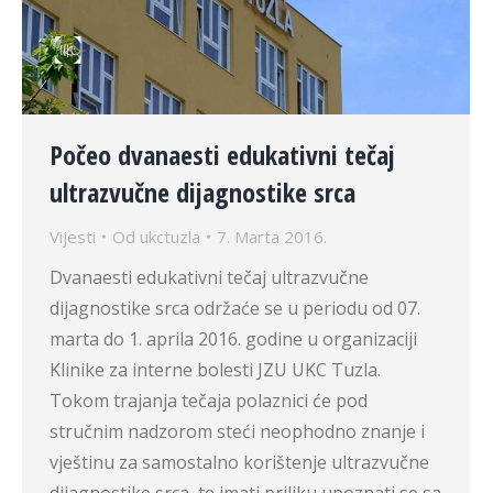
Počeo dvanaesti edukativni tečaj
ultrazvučne dijagnostike srca
Vijesti
Od
ukctuzla
7. Marta 2016.
Dvanaesti edukativni tečaj ultrazvučne
dijagnostike srca održaće se u periodu od 07.
marta do 1. aprila 2016. godine u organizaciji
Klinike za interne bolesti JZU UKC Tuzla.
Tokom trajanja tečaja polaznici će pod
stručnim nadzorom steći neophodno znanje i
vještinu za samostalno korištenje ultrazvučne