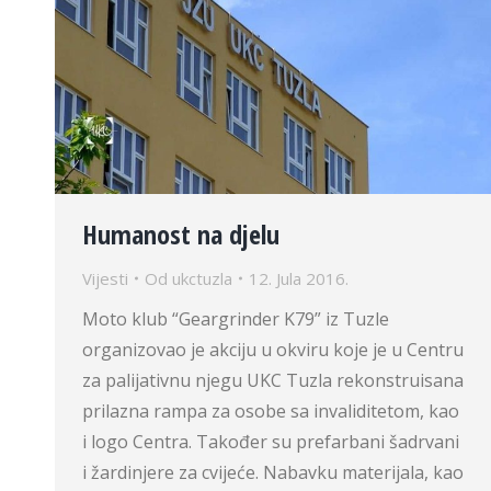
Humanost na djelu
Vijesti
Od
ukctuzla
12. Jula 2016.
Moto klub “Geargrinder K79” iz Tuzle
organizovao je akciju u okviru koje je u Centru
za palijativnu njegu UKC Tuzla rekonstruisana
prilazna rampa za osobe sa invaliditetom, kao
i logo Centra. Također su prefarbani šadrvani
i žardinjere za cvijeće. Nabavku materijala, kao