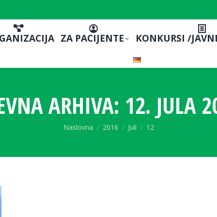
GANIZACIJA
ZA PACIJENTE
KONKURSI /JAVN
EVNA ARHIVA:
12. JULA 2
You are here:
Naslovna
2016
Juli
12