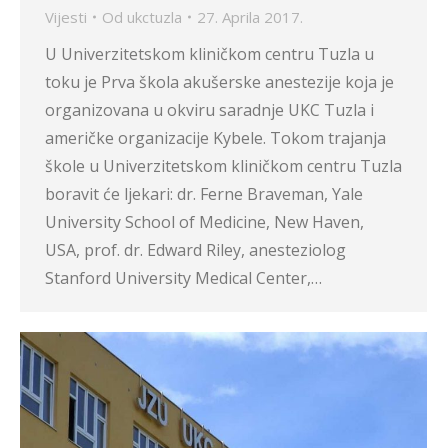
Vijesti
Od
ukctuzla
27. Aprila 2017.
U Univerzitetskom kliničkom centru Tuzla u
toku je Prva škola akušerske anestezije koja je
organizovana u okviru saradnje UKC Tuzla i
američke organizacije Kybele. Tokom trajanja
škole u Univerzitetskom kliničkom centru Tuzla
boravit će ljekari: dr. Ferne Braveman, Yale
University School of Medicine, New Haven,
USA, prof. dr. Edward Riley, anesteziolog
Stanford University Medical Center,…