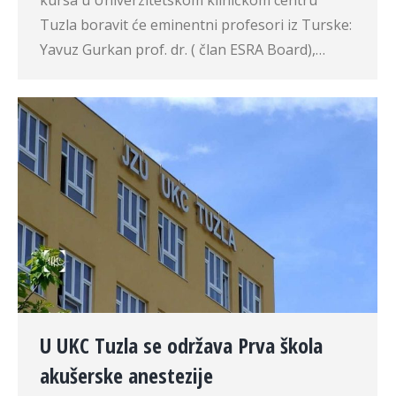
kursa u Univerzitetskom kliničkom centru
Tuzla boravit će eminentni profesori iz Turske:
Yavuz Gurkan prof. dr. ( član ESRA Board),…
U UKC Tuzla se održava Prva škola
akušerske anestezije