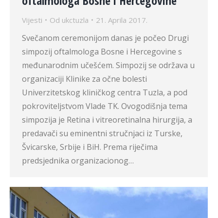
oftalmologa Bosne i Hercegovine
Vijesti
Od
ukctuzla
21. Aprila 2017.
Svečanom ceremonijom danas je počeo Drugi
simpozij oftalmologa Bosne i Hercegovine s
međunarodnim učešćem. Simpozij se održava u
organizaciji Klinike za očne bolesti
Univerzitetskog kliničkog centra Tuzla, a pod
pokroviteljstvom Vlade TK. Ovogodišnja tema
simpozija je Retina i vitreoretinalna hirurgija, a
predavači su eminentni stručnjaci iz Turske,
Švicarske, Srbije i BiH. Prema riječima
predsjednika organizacionog…