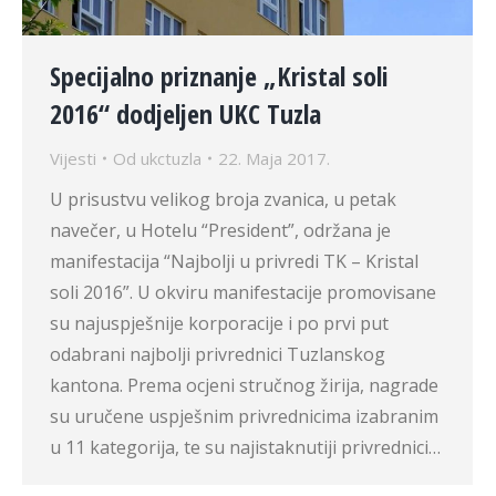
Specijalno priznanje „Kristal soli
2016“ dodjeljen UKC Tuzla
Vijesti
Od
ukctuzla
22. Maja 2017.
U prisustvu velikog broja zvanica, u petak
navečer, u Hotelu “President”, održana je
manifestacija “Najbolji u privredi TK – Kristal
soli 2016”. U okviru manifestacije promovisane
su najuspješnije korporacije i po prvi put
odabrani najbolji privrednici Tuzlanskog
kantona. Prema ocjeni stručnog žirija, nagrade
su uručene uspješnim privrednicima izabranim
u 11 kategorija, te su najistaknutiji privrednici…