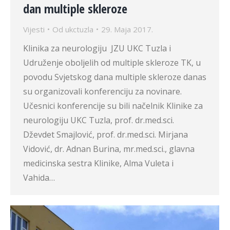
dan multiple skleroze
Vijesti
Od
ukctuzla
29. Maja 2017.
Klinika za neurologiju JZU UKC Tuzla i
Udruženje oboljelih od multiple skleroze TK, u
povodu Svjetskog dana multiple skleroze danas
su organizovali konferenciju za novinare.
Učesnici konferencije su bili načelnik Klinike za
neurologiju UKC Tuzla, prof. dr.med.sci.
Dževdet Smajlović, prof. dr.med.sci. Mirjana
Vidović, dr. Adnan Burina, mr.med.sci., glavna
medicinska sestra Klinike, Alma Vuleta i
Vahida…