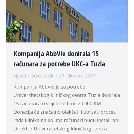
Kompanija AbbVie donirala 15
računara za potrebe UKC-a Tuzla
Vijesti
Od
ukctuzla
26. Oktobra 2017.
Kompanija AbbVie je za potrebe
Univerzitetskog kliničkog centra Tuzla donirala
15 računara u vrijednosti od 20 000 KM.
Donacija će značajno olakšati i ubrzati proces
rada klinika na kojima računari budu instalirani.
Direktor Univerzitetskog kliničkog centra