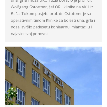
uha, grla i nosa UKC Tuzla boravio je prof. dr.
Wolfgang Gstottner, šef ORL klinike na AKH iz
Beča. Tokom posjete prof. dr. Gstottner je sa
operativnim timom Klinike za bolesti uha, grla i
nosa izvršio pedesetu kohlearnu imlantaciju i
najavio svoj ponovni…