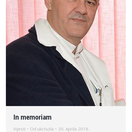
In memoriam
Vijesti
Od
ukctuzla
20. Aprila 2018.