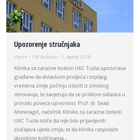
Upozorenje stručnjaka
Vijesti
Od
ukctuzla
5. Aprila 2018.
Klinika za zarazne bolesti UKC Tuzla upozorava
građane da dolaskom proljeća i toplijeg
vremena zmije počinju izlaziti iz zimskog
mirovanja, te savjetuju da se prilikom odlaska u
prirodu poveća opreznost. Prof. dr. Sead
Ahmetagić, načelnik Klinike za zarazne bolesti
UKC Tuzla ističe da nije bilo prijavljenih
slučajeva ujeda zmija, te da klinika raspolaže
dovoljnim količinama…