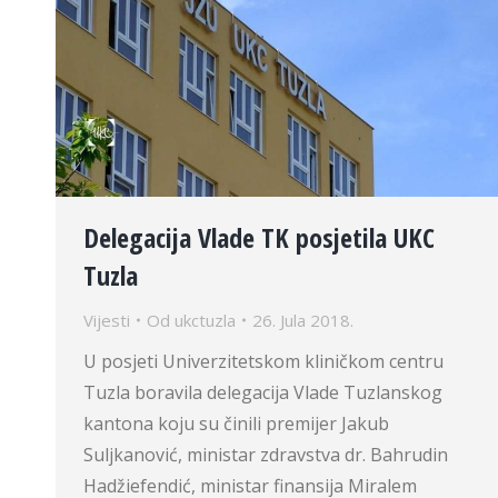
Delegacija Vlade TK posjetila UKC
Tuzla
Vijesti
Od
ukctuzla
26. Jula 2018.
U posjeti Univerzitetskom kliničkom centru
Tuzla boravila delegacija Vlade Tuzlanskog
kantona koju su činili premijer Jakub
Suljkanović, ministar zdravstva dr. Bahrudin
Hadžiefendić, ministar finansija Miralem