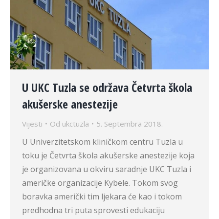
U UKC Tuzla se održava Četvrta škola
akušerske anestezije
Vijesti
Od
ukctuzla
5. Septembra 2018.
U Univerzitetskom kliničkom centru Tuzla u
toku je Četvrta škola akušerske anestezije koja
je organizovana u okviru saradnje UKC Tuzla i
američke organizacije Kybele. Tokom svog
boravka američki tim ljekara će kao i tokom
predhodna tri puta sprovesti edukaciju