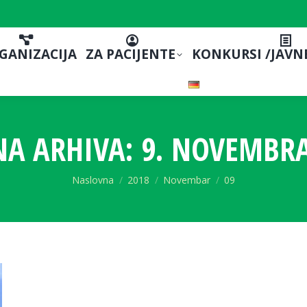
GANIZACIJA
ZA PACIJENTE
KONKURSI /JAVN
A ARHIVA:
9. NOVEMBRA
You are here:
Naslovna
2018
Novembar
09