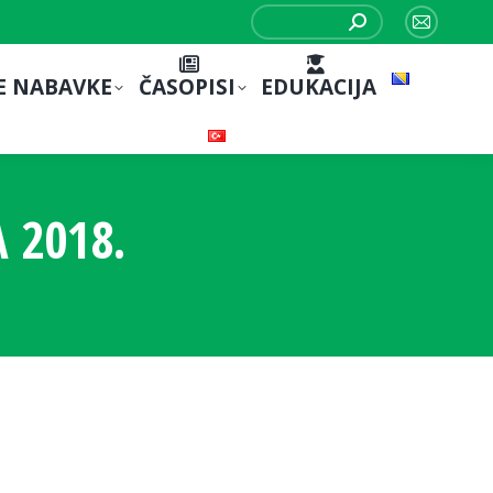
Search:
Mail
page
E NABAVKE
ČASOPISI
EDUKACIJA
opens
in
new
window
 2018.