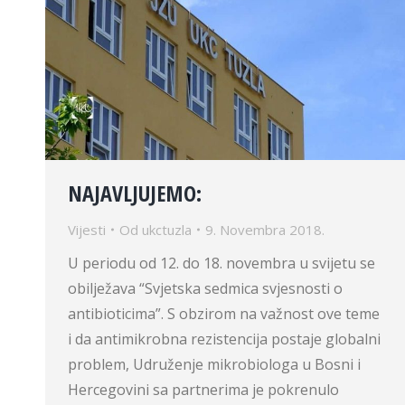
NAJAVLJUJEMO:
Vijesti
Od
ukctuzla
9. Novembra 2018.
U periodu od 12. do 18. novembra u svijetu se
obilježava “Svjetska sedmica svjesnosti o
antibioticima”. S obzirom na važnost ove teme
i da antimikrobna rezistencija postaje globalni
problem, Udruženje mikrobiologa u Bosni i
Hercegovini sa partnerima je pokrenulo