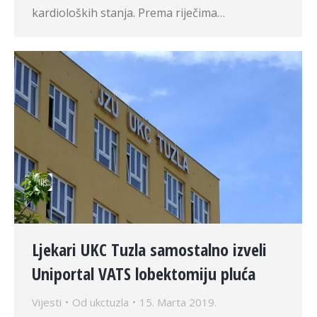
kardioloških stanja. Prema riječima…
Ljekari UKC Tuzla samostalno izveli
Uniportal VATS lobektomiju pluća
Vijesti
Od
ukctuzla
15. Marta 2019.