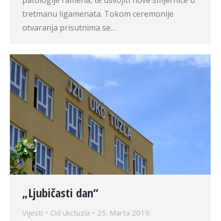
patologije ramena, te usvojiti nove smjernice u
tretmanu ligamenata. Tokom ceremonije
otvaranja prisutnima se…
„Ljubičasti dan“
Vijesti
Od
ukctuzla
25. Marta 2019.