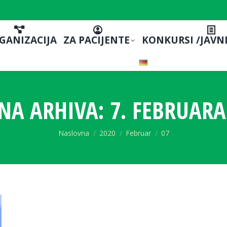
GANIZACIJA
ZA PACIJENTE
KONKURSI /JAVN
NA ARHIVA:
7. FEBRUARA
You are here:
Naslovna
2020
Februar
07