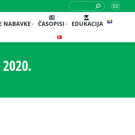
Search:
Mail
page
E NABAVKE
ČASOPISI
EDUKACIJA
opens
in
new
window
 2020.