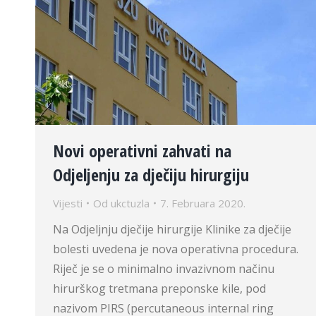
Novi operativni zahvati na
Odjeljenju za dječiju hirurgiju
Vijesti
Od
ukctuzla
7. Februara 2020.
Na Odjeljnju dječije hirurgije Klinike za dječije
bolesti uvedena je nova operativna procedura.
Riječ je se o minimalno invazivnom načinu
hirurškog tretmana preponske kile, pod
nazivom PIRS (percutaneous internal ring