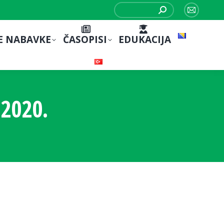
Search:
Mail
page
E NABAVKE
ČASOPISI
EDUKACIJA
opens
in
new
window
2020.