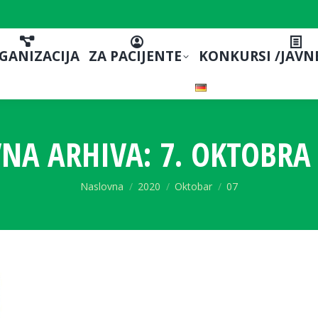
GANIZACIJA
ZA PACIJENTE
KONKURSI /JAVN
NA ARHIVA:
7. OKTOBRA 
You are here:
Naslovna
2020
Oktobar
07