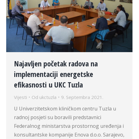
Najavljen početak radova na
implementaciji energetske
efikasnosti u UKC Tuzla
Vijesti
Od
ukctuzla
9. Septembra 2021.
U Univerzitetskom kliničkom centru Tuzla u
radnoj posjeti su boravili predstavnici
Federalnog ministarstva prostornog uređenja i
konsultantske kompanije Enova d.o.o. Sarajevo,