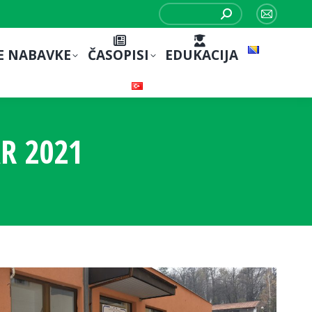
Search:
Mail
page
E NABAVKE
ČASOPISI
EDUKACIJA
opens
in
new
window
R 2021