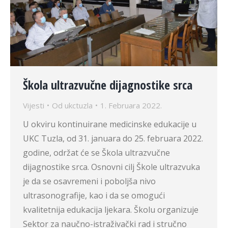
Škola ultrazvučne dijagnostike srca
Vijesti
Od
ukctuzla
1. Februara 2022.
U okviru kontinuirane medicinske edukacije u
UKC Tuzla, od 31. januara do 25. februara 2022.
godine, održat će se Škola ultrazvučne
dijagnostike srca. Osnovni cilj Škole ultrazvuka
je da se osavremeni i poboljša nivo
ultrasonografije, kao i da se omogući
kvalitetnija edukacija ljekara. Školu organizuje
Sektor za naučno-istraživački rad i stručno