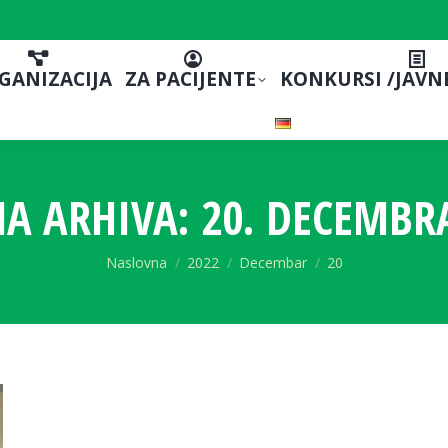
GANIZACIJA
ZA PACIJENTE
KONKURSI /JAVN
A ARHIVA:
20. DECEMBRA
You are here:
Naslovna
2022
Decembar
20