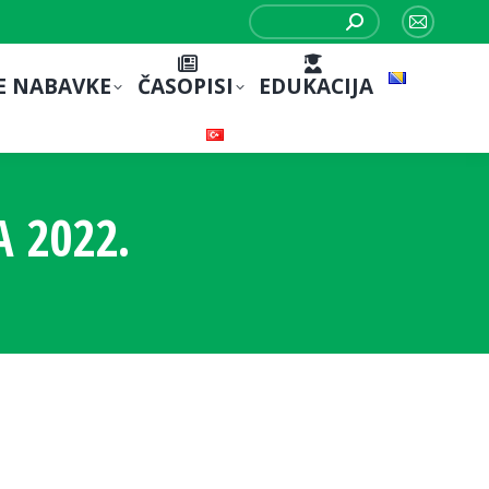
Search:
Mail
page
E NABAVKE
ČASOPISI
EDUKACIJA
opens
in
new
window
 2022.