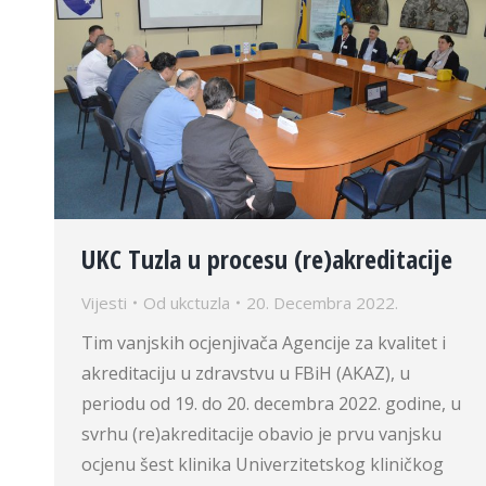
UKC Tuzla u procesu (re)akreditacije
Vijesti
Od
ukctuzla
20. Decembra 2022.
Tim vanjskih ocjenjivača Agencije za kvalitet i
akreditaciju u zdravstvu u FBiH (AKAZ), u
periodu od 19. do 20. decembra 2022. godine, u
svrhu (re)akreditacije obavio je prvu vanjsku
ocjenu šest klinika Univerzitetskog kliničkog