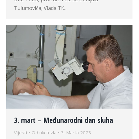
Tulumovića, Vlada TK…
3. mart – Međunarodni dan sluha
Vijesti
Od
ukctuzla
3. Marta 2023.