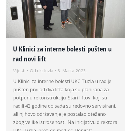
U Klinici za interne bolesti pušten u
rad novi lift
Vijesti
Od
ukctuzla
3. Marta 2023.
U Klinici za interne bolesti UKC Tuzla u rad je
pušten prvi od dva lifta koja su planirana za
potpunu rekonstrukciju. Stari liftovi koji su
radili 42 godine do sada su redovno servisirani,
ali njihovo održavanje je postalao otežano
zbog velike istrošenosti. Na inicijativu direktora
UKC Tuzla, prof. dr. med. sc. Denijala