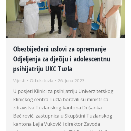
Obezbijeđeni uslovi za opremanje
Odjeljenja za dječiju i adolescentnu
psihijatriju UKC Tuzla
Vijesti
Od
ukctuzla
26. Juna 2023.
U posjeti Klinici za psihijatriju Univerzitetskog
kliničkog centra Tuzla boravili su ministrica
zdravstva Tuzlanskog kantona Dušanka
Bećirović, zastupnica u Skupštini Tuzlanskog
kantona Lejla Vuković i direktor Zavoda