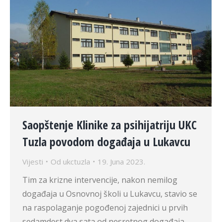
Saopštenje Klinike za psihijatriju UKC
Tuzla povodom događaja u Lukavcu
Vijesti
Od
ukctuzla
19. Juna 2023.
Tim za krizne intervencije, nakon nemilog
događaja u Osnovnoj školi u Lukavcu, stavio se
na raspolaganje pogođenoj zajednici u prvih
sedamdest dva sata od nesretnog događaja.