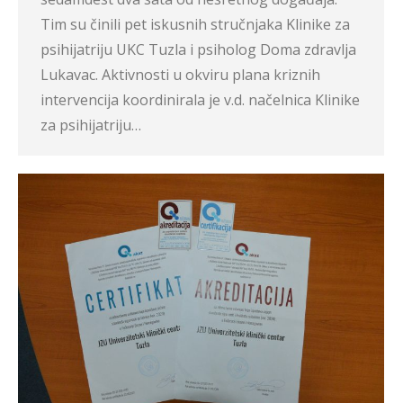
Tim su činili pet iskusnih stručnjaka Klinike za
psihijatriju UKC Tuzla i psiholog Doma zdravlja
Lukavac. Aktivnosti u okviru plana kriznih
intervencija koordinirala je v.d. načelnica Klinike
za psihijatriju…