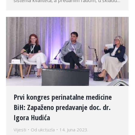
sistema kvaliteta, a predanim radom, u skladu…
Prvi kongres perinatalne medicine
BiH: Zapaženo predavanje doc. dr.
Igora Hudića
Vijesti
Od
ukctuzla
14. Juna 2023.