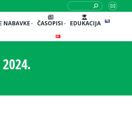
Search:
Mail
page
E NABAVKE
ČASOPISI
EDUKACIJA
opens
in
new
window
 2024.