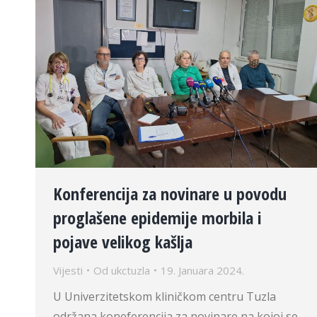
Konferencija za novinare u povodu
proglašene epidemije morbila i
pojave velikog kašlja
Vijesti
Od
ukctuzla
19. Januara 2024.
U Univerzitetskom kliničkom centru Tuzla
održana koneferencija za novinare na kojoj se