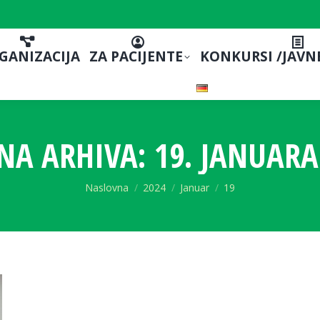
GANIZACIJA
ZA PACIJENTE
KONKURSI /JAVN
NA ARHIVA:
19. JANUARA
You are here:
Naslovna
2024
Januar
19