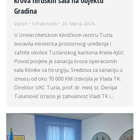
krova hiruških sala na objektu
Gradina
Vijesti
Od
ukctuzla
20. Marta 2024.
U Univerzitetskom kliničkom centru Tuzla
boravila ministrica prostornog uređenja i
zaštite okolice Tuzlanskog kantona Anela Ajšić.
Povod posjete je sanacija krova operacionih
sala Klinike za hirurgiju. Sredstva za sanaciju u
iznosu od oko 70 000 KM izdvojila je Vlada TK.
Direktor UKC Tuzla, prof. dr. med. sc. Denijal
Tulumović izrazio je zahvalnost Vladi TK i…