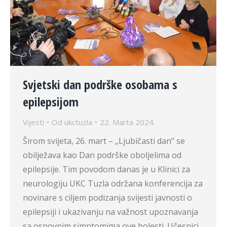
Svjetski dan podrške osobama s
epilepsijom
Vijesti
Od
ukctuzla
22. Marta 2024.
Širom svijeta, 26. mart – „Ljubičasti dan“ se
obilježava kao Dan podrške oboljelima od
epilepsije. Tim povodom danas je u Klinici za
neurologiju UKC Tuzla održana konferencija za
novinare s ciljem podizanja svijesti javnosti o
epilepsiji i ukazivanju na važnost upoznavanja
sa osnovnim simptomima ove bolesti. Učesnici