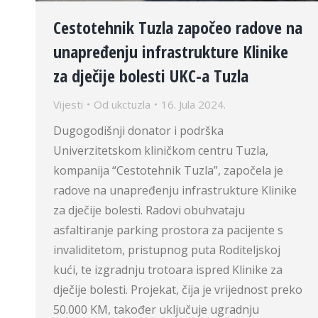
Cestotehnik Tuzla započeo radove na
unapređenju infrastrukture Klinike
za dječije bolesti UKC-a Tuzla
Vijesti
Od
ukctuzla
16. Jula 2024.
Dugogodišnji donator i podrška
Univerzitetskom kliničkom centru Tuzla,
kompanija “Cestotehnik Tuzla”, započela je
radove na unapređenju infrastrukture Klinike
za dječije bolesti. Radovi obuhvataju
asfaltiranje parking prostora za pacijente s
invaliditetom, pristupnog puta Roditeljskoj
kući, te izgradnju trotoara ispred Klinike za
dječije bolesti. Projekat, čija je vrijednost preko
50.000 KM, također uključuje ugradnju