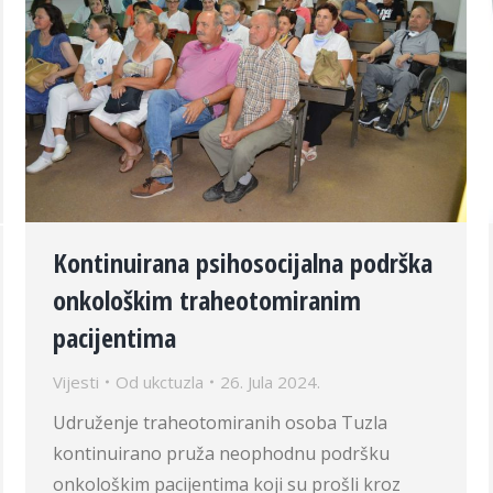
Kontinuirana psihosocijalna podrška
onkološkim traheotomiranim
pacijentima
Vijesti
Od
ukctuzla
26. Jula 2024.
Udruženje traheotomiranih osoba Tuzla
kontinuirano pruža neophodnu podršku
onkološkim pacijentima koji su prošli kroz