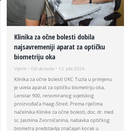
Klinika za očne bolesti dobila
najsavremeniji aparat za optičku
biometriju oka
Vijesti
Od
ukctuzla
12. Jula 2024.
Klinika za očne bolesti UKC Tuzla u primjenu
je uvela aparat za optičku biometriju oka,
Lenstar 900, renomiranog svjetskog
proizvođača Haag-Streit. Prema riječima
načelnika Klinike za očne bolesti, doc. dr. med.
sc. Jasmina Zvorničanina, nabavka optičkog
biometra predstavlja značajan korak u