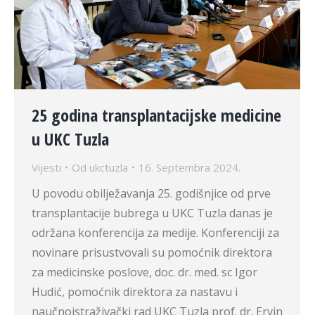
25 godina transplantacijske medicine
u UKC Tuzla
Vijesti
Od
ukctuzla
16. Septembra 2024.
U povodu obilježavanja 25. godišnjice od prve
transplantacije bubrega u UKC Tuzla danas je
održana konferencija za medije. Konferenciji za
novinare prisustvovali su pomoćnik direktora
za medicinske poslove, doc. dr. med. sc Igor
Hudić, pomoćnik direktora za nastavu i
naučnoistraživački rad UKC Tuzla prof. dr. Ervin