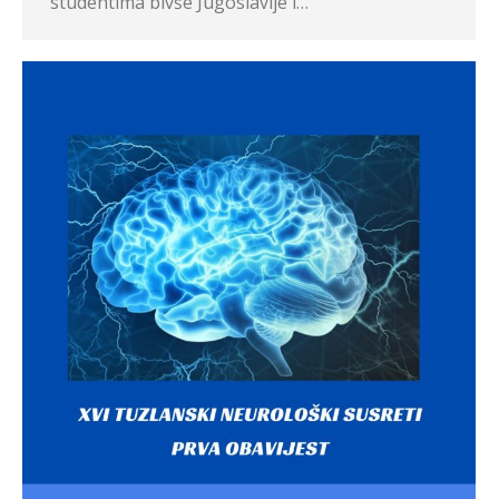
studentima bivše Jugoslavije i…