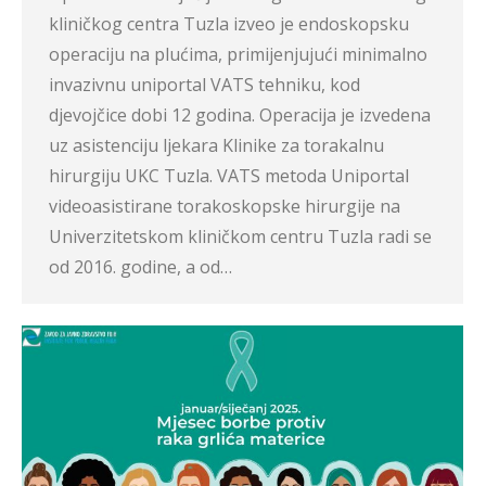
kliničkog centra Tuzla izveo je endoskopsku
operaciju na plućima, primijenjujući minimalno
invazivnu uniportal VATS tehniku, kod
djevojčice dobi 12 godina. Operacija je izvedena
uz asistenciju ljekara Klinike za torakalnu
hirurgiju UKC Tuzla. VATS metoda Uniportal
videoasistirane torakoskopske hirurgije na
Univerzitetskom kliničkom centru Tuzla radi se
od 2016. godine, a od…