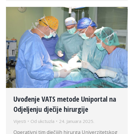
Uvođenje VATS metode Uniportal na
Odjeljenju dječije hirurgije
Vijesti
Od
ukctuzla
24. Januara 2025.
Operativni tim dječijih hirurga Univerzitetskog