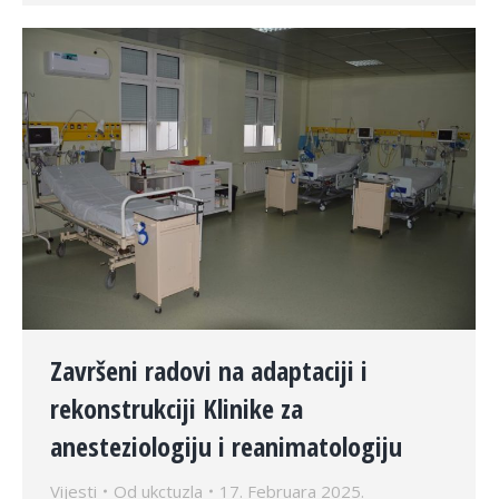
Završeni radovi na adaptaciji i
rekonstrukciji Klinike za
anesteziologiju i reanimatologiju
Vijesti
Od
ukctuzla
17. Februara 2025.