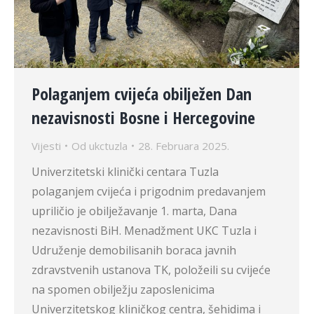
Polaganjem cvijeća obilježen Dan
nezavisnosti Bosne i Hercegovine
Vijesti
Od
ukctuzla
28. Februara 2025.
Univerzitetski klinički centara Tuzla
polaganjem cvijeća i prigodnim predavanjem
upriličio je obilježavanje 1. marta, Dana
nezavisnosti BiH. Menadžment UKC Tuzla i
Udruženje demobilisanih boraca javnih
zdravstvenih ustanova TK, položeili su cvijeće
na spomen obilježju zaposlenicima
Univerzitetskog kliničkog centra, šehidima i