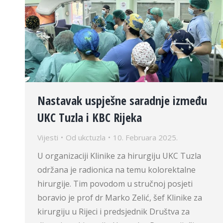
Nastavak uspješne saradnje između
UKC Tuzla i KBC Rijeka
Vijesti
Od
ukctuzla
10. Februara 2025.
U organizaciji Klinike za hirurgiju UKC Tuzla
održana je radionica na temu kolorektalne
hirurgije. Tim povodom u stručnoj posjeti
boravio je prof dr Marko Zelić, šef Klinike za
kirurgiju u Rijeci i predsjednik Društva za