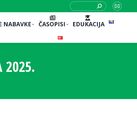
Search:
Mail
page
E NABAVKE
ČASOPISI
EDUKACIJA
opens
in
new
window
 2025.