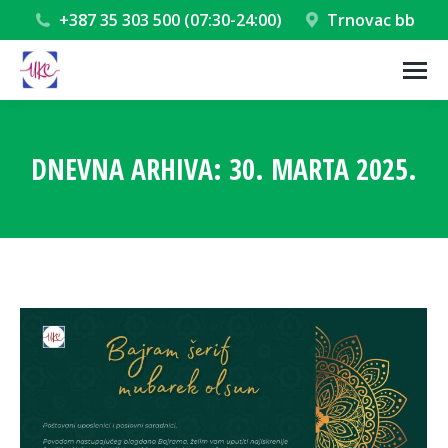
+387 35 303 500 (07:30-24:00)
Trnovac bb
DNEVNA ARHIVA:
30. MARTA 2025.
You are here: