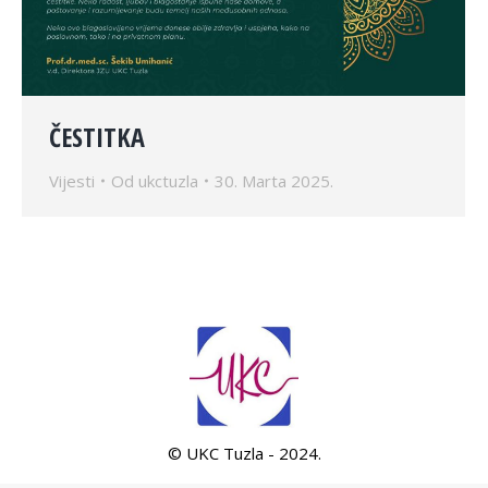
ČESTITKA
Vijesti
Od
ukctuzla
30. Marta 2025.
© UKC Tuzla - 2024.