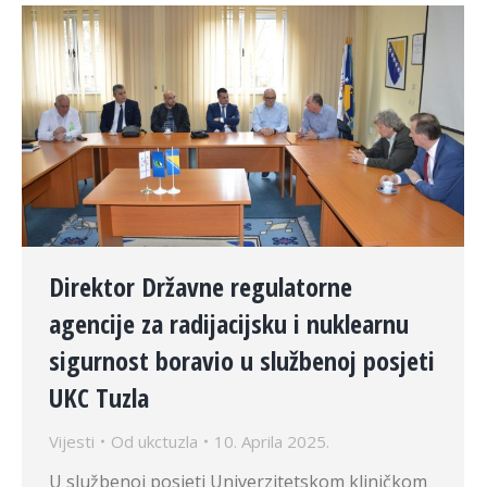
Direktor Državne regulatorne
agencije za radijacijsku i nuklearnu
sigurnost boravio u službenoj posjeti
UKC Tuzla
Vijesti
Od
ukctuzla
10. Aprila 2025.
U službenoj posjeti Univerzitetskom kliničkom