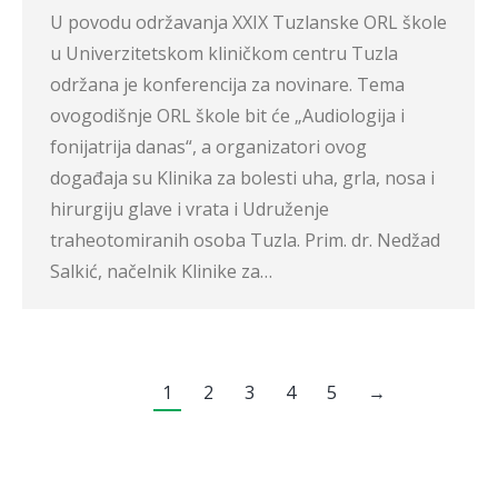
U povodu održavanja XXIX Tuzlanske ORL škole
u Univerzitetskom kliničkom centru Tuzla
održana je konferencija za novinare. Tema
ovogodišnje ORL škole bit će „Audiologija i
fonijatrija danas“, a organizatori ovog
događaja su Klinika za bolesti uha, grla, nosa i
hirurgiju glave i vrata i Udruženje
traheotomiranih osoba Tuzla. Prim. dr. Nedžad
Salkić, načelnik Klinike za…
1
2
3
4
5
→