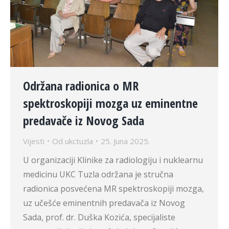
Održana radionica o MR
spektroskopiji mozga uz eminentne
predavače iz Novog Sada
Vijesti
Od
ukctuzla
25. Juna 2025.
U organizaciji Klinike za radiologiju i nuklearnu
medicinu UKC Tuzla održana je stručna
radionica posvećena MR spektroskopiji mozga,
uz učešće eminentnih predavača iz Novog
Sada, prof. dr. Duška Kozića, specijaliste