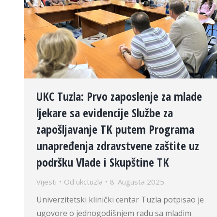
UKC Tuzla: Prvo zaposlenje za mlade
ljekare sa evidencije Službe za
zapošljavanje TK putem Programa
unapređenja zdravstvene zaštite uz
podršku Vlade i Skupštine TK
Vijesti
Od
ukctuzla
8. Augusta 2025.
Univerzitetski klinički centar Tuzla potpisao je
ugovore o jednogodišnjem radu sa mladim