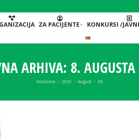
GANIZACIJA
ZA PACIJENTE
KONKURSI /JAVN
NA ARHIVA:
8. AUGUSTA 
You are here:
Naslovna
2025
August
08