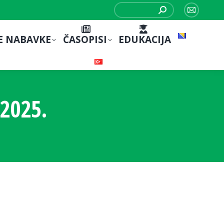
Search:
Mail
page
E NABAVKE
ČASOPISI
EDUKACIJA
opens
in
new
window
2025.