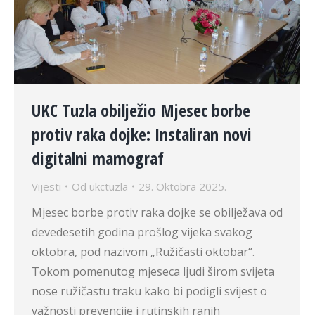
UKC Tuzla obilježio Mjesec borbe
protiv raka dojke: Instaliran novi
digitalni mamograf
Vijesti
Od
ukctuzla
29. Oktobra 2025.
Mjesec borbe protiv raka dojke se obilježava od
devedesetih godina prošlog vijeka svakog
oktobra, pod nazivom „Ružičasti oktobar“.
Tokom pomenutog mjeseca ljudi širom svijeta
nose ružičastu traku kako bi podigli svijest o
važnosti prevencije i rutinskih ranih