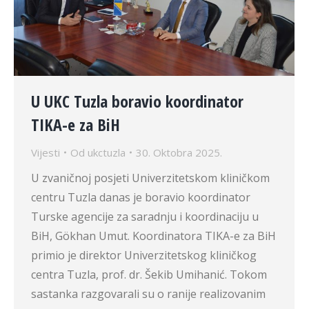
U UKC Tuzla boravio koordinator
TIKA-e za BiH
Vijesti
Od
ukctuzla
30. Oktobra 2025.
U zvaničnoj posjeti Univerzitetskom kliničkom
centru Tuzla danas je boravio koordinator
Turske agencije za saradnju i koordinaciju u
BiH, Gökhan Umut. Koordinatora TIKA-e za BiH
primio je direktor Univerzitetskog kliničkog
centra Tuzla, prof. dr. Šekib Umihanić. Tokom
sastanka razgovarali su o ranije realizovanim