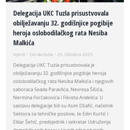
Delegacija UKC Tuzla prisustvovala
obilježavanju 32. godišnjice pogibije
heroja oslobodilačkog rata Nesiba
Malkića
Vijesti
Od
ukctuzla
25. Oktobra 2025.
Delegacija UKC Tuzla prisustvovala je
obilježavanju 32. godišnjice pogibije heroja
oslobodilačkog rata Nesiba Malkića i njegovih
saboraca Seada Paravlića, Nevresa Šišića,
Nermina Forčakovića i Fikreta Andelića. U
sastavu delegacije bili su Asim Džafić, načelnik
Sektora za tehničke poslove, te Edin Kurtić i
Eldar Šehić, predsjednik i sekretar Udruženja