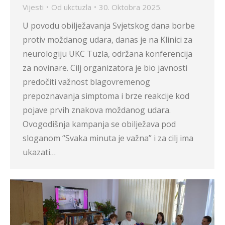
Vijesti
Od
ukctuzla
30. Oktobra 2025.
U povodu obilježavanja Svjetskog dana borbe
protiv moždanog udara, danas je na Klinici za
neurologiju UKC Tuzla, održana konferencija
za novinare. Cilj organizatora je bio javnosti
predočiti važnost blagovremenog
prepoznavanja simptoma i brze reakcije kod
pojave prvih znakova moždanog udara.
Ovogodišnja kampanja se obilježava pod
sloganom “Svaka minuta je važna” i za cilj ima
ukazati…