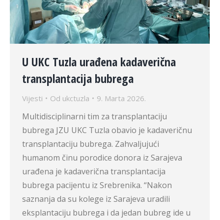
U UKC Tuzla urađena kadaverična
transplantacija bubrega
Vijesti
Od
ukctuzla
9. Marta 2026.
Multidisciplinarni tim za transplantaciju
bubrega JZU UKC Tuzla obavio je kadaveričnu
transplantaciju bubrega. Zahvaljujući
humanom činu porodice donora iz Sarajeva
urađena je kadaverična transplantacija
bubrega pacijentu iz Srebrenika. “Nakon
saznanja da su kolege iz Sarajeva uradili
eksplantaciju bubrega i da jedan bubreg ide u