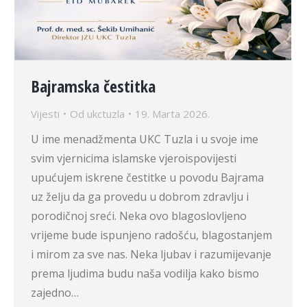
Bajramska čestitka
Vijesti
Od
ukctuzla
19. Marta 2026.
U ime menadžmenta UKC Tuzla i u svoje ime
svim vjernicima islamske vjeroispovijesti
upućujem iskrene čestitke u povodu Bajrama
uz želju da ga provedu u dobrom zdravlju i
porodičnoj sreći. Neka ovo blagoslovljeno
vrijeme bude ispunjeno radošću, blagostanjem
i mirom za sve nas. Neka ljubav i razumijevanje
prema ljudima budu naša vodilja kako bismo
zajedno…