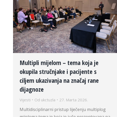
Multipli mijelom – tema koja je
okupila stručnjake i pacijente s
ciljem ukazivanja na značaj rane
dijagnoze
Vijesti
Od
ukctuzla
27. Marta 2026.
Multidisciplinarni pristup liječenju multiplog
mijeloma tema je koja je juče prezentovana na