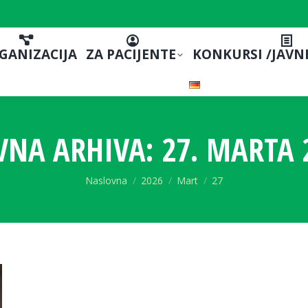
GANIZACIJA
ZA PACIJENTE
KONKURSI /JAVN
VNA ARHIVA:
27. MARTA 
You are here:
Naslovna
2026
Mart
27