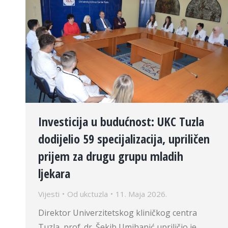
Investicija u budućnost: UKC Tuzla
dodijelio 59 specijalizacija, upriličen
prijem za drugu grupu mladih
ljekara
Vijesti
Od
ukctuzla
11. Maja 2026.
Direktor Univerzitetskog kliničkog centra
Tuzla, prof. dr. Šekib Umihanić upriličio je