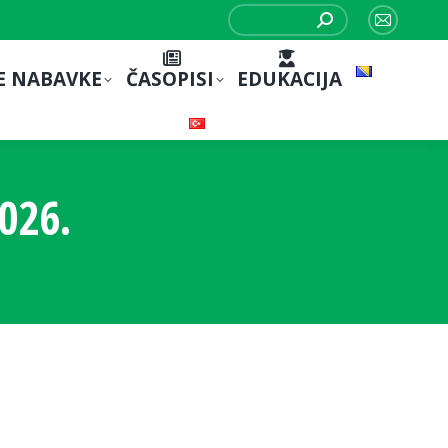
Search:
Mail
page
E NABAVKE
ČASOPISI
EDUKACIJA
opens
in
new
window
026.