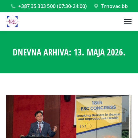
+387 35 303 500 (07:30-24:00)
Trnovac bb
DNEVNA ARHIVA:
13. MAJA 2026.
You are here: