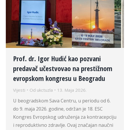
Prof. dr. Igor Hudić kao pozvani
predavač učestvovao na prestižnom
evropskom kongresu u Beogradu
Vijesti
Od
ukctuzla
13. Maja 2026.
U beogradskom Sava Centru, u periodu od 6.
do 9. maja 2026. godine, održan je 18. ESC
Kongres Evropskog udruženja za kontracepciju
i reproduktivno zdravlje. Ovaj značajan naučni