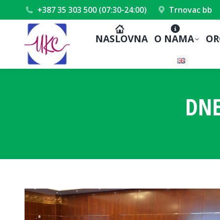
+387 35 303 500 (07:30-24:00)
Trnovac bb
NASLOVNA
O NAMA
OR
DNE