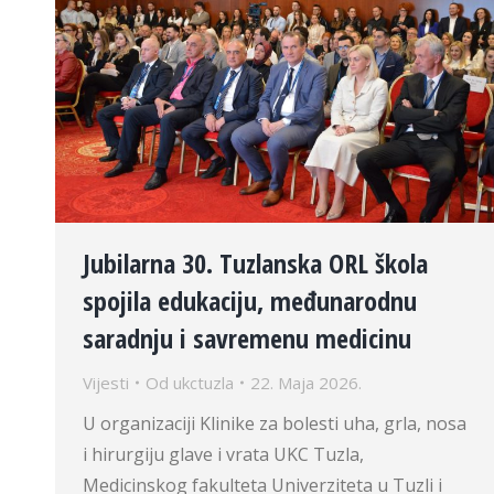
Jubilarna 30. Tuzlanska ORL škola
spojila edukaciju, međunarodnu
saradnju i savremenu medicinu
Vijesti
Od
ukctuzla
22. Maja 2026.
U organizaciji Klinike za bolesti uha, grla, nosa
i hirurgiju glave i vrata UKC Tuzla,
Medicinskog fakulteta Univerziteta u Tuzli i