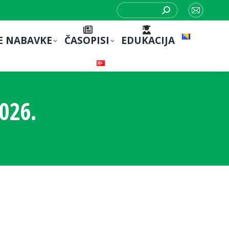
Search:
Mail
page
E NABAVKE
ČASOPISI
EDUKACIJA
opens
in
new
window
026.