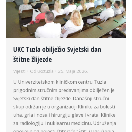
UKC Tuzla obilježio Svjetski dan
štitne žlijezde
Vijesti
Od
ukctuzla
25. Maja 2026.
U Univerzitetskom kliničkom centru Tuzla
prigodnim stručnim predavanjima obilježen je
Svjetski dan štitne žlijezde. Današnji stručni
skup održan je u organizaciji Klinike za bolesti
uha, grla i nosa i hirurgiju glave i vrata, Klinike
za radiologiju i nuklearnu medicinu, Udruženja
oboljelih od bolesti štitnjače “Štit” i Udruženja