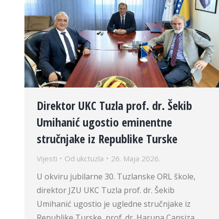
Direktor UKC Tuzla prof. dr. Šekib
Umihanić ugostio eminentne
stručnjake iz Republike Turske
Vijesti
Od
ukctuzla
26. Maja 2026.
U okviru jubilarne 30. Tuzlanske ORL škole,
direktor JZU UKC Tuzla prof. dr. Šekib
Umihanić ugostio je ugledne stručnjake iz
Republike Turske, prof. dr. Haruna Cansiza,