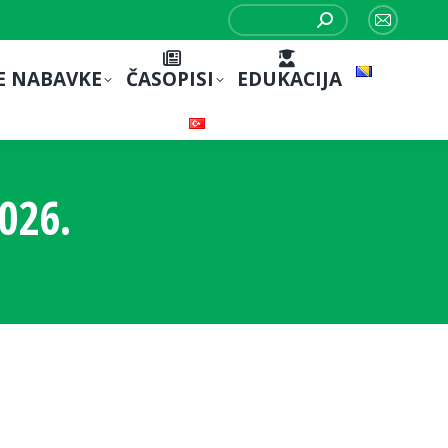
Search:
Mail
page
E NABAVKE
ČASOPISI
EDUKACIJA
opens
in
new
window
026.