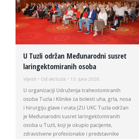
U Tuzli održan Međunarodni susret
laringektomiranih osoba
Vijesti
Od
ukctuzla
13. Juna 2026.
U organizaciji Udruženja traheotomiranih
osoba Tuzla i Klinike za bolesti uha, grla, nosa
i hirurgiju glave i vrata JZU UKC Tuzla održan
je Međunarodni susret laringektomiranih
osoba u Tuzli, koji je okupio pacijente,
zdravstvene profesionalce i predstavnike