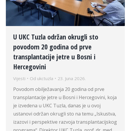
U UKC Tuzla održan okrugli sto
povodom 20 godina od prve
transplantacije jetre u Bosni i
Hercegovini
Vijesti
Od
ukctuzla
23. Juna 2026.
Povodom obilježavanja 20 godina od prve
transplantacije jetre u Bosni i Hercegovini, koja
je izvedena u UKC Tuzla, danas je u ovoj
ustanovi održan okrugli sto na temu „Iskustva,
izazovi i perspektive razvoja transplantacijskog
programa“. Direktor UKC Tuzla, prof. dr. med.