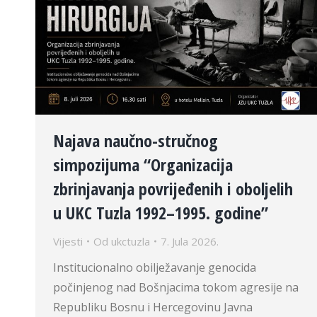
Najava naučno-stručnog
simpozijuma “Organizacija
zbrinjavanja povrijeđenih i oboljelih
u UKC Tuzla 1992–1995. godine”
Vijesti
Od
ukctuzla
7. Jula 2026.
Institucionalno obilježavanje genocida
počinjenog nad Bošnjacima tokom agresije na
Republiku Bosnu i Hercegovinu Javna