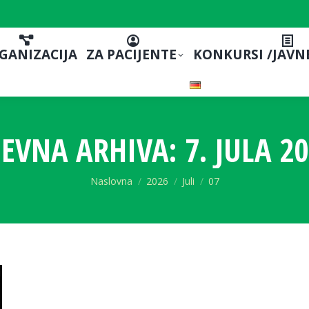
GANIZACIJA
ZA PACIJENTE
KONKURSI /JAVN
EVNA ARHIVA:
7. JULA 20
You are here:
Naslovna
2026
Juli
07