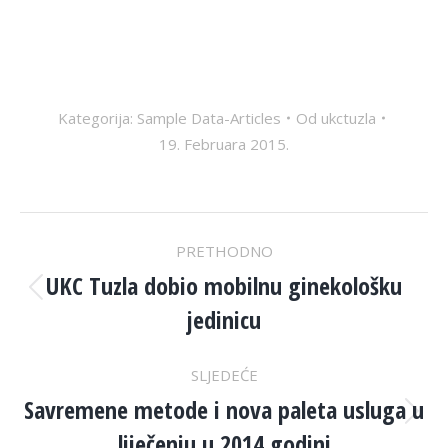
Kategorija:
Sample Data-Articles
Od
ukctuzla
19. Februara 2015.
POST
PRETHODNO
NAVIGATION
UKC Tuzla dobio mobilnu ginekološku
Previous
jedinicu
post:
SLJEDEĆE
Savremene metode i nova paleta usluga u
Next
liječenju u 2014.godini