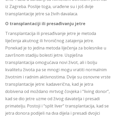
iz Zagreba. Poslije toga, urađene su i još dvije
transplantacije jetre sa živih davalaca.
O transplantaciji ili presađivanju jetre
Transplantacija ili presađivanje jetre je metoda
liječenja akutnog ili hroničnog zatajenja jetre.
Ponekad je to jedina metoda liječenja za bolesnike u
završnom stadiju bolesti jetre. Uspješna
transplantacija omogućava novi život, ali i bolju
kvalitetu života pa se mnogi mogu vratiti normalnim
životnim i radnim aktivnostima. Dvije su osnovne vrste
transplantacije jetre: kadaverična, kad je jetra
dobivena od moždano mrtvog čovjeka i “living donor”,
kad se dio jetre uzme od živog davatelja i presadi
primatelju. Postoji i “split liver” transplantacija, kad se
jetra donora podijeli na dva dijela i presadi dvojici