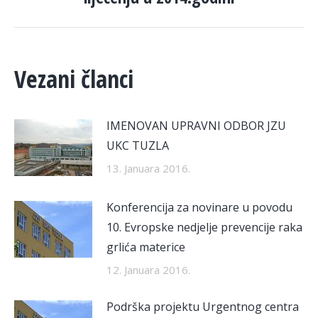
post:
Vezani članci
IMENOVAN UPRAVNI ODBOR JZU
UKC TUZLA
13. Januara 2016.
Konferencija za novinare u povodu
10. Evropske nedjelje prevencije raka
grlića materice
12. Januara 2016.
Podrška projektu Urgentnog centra