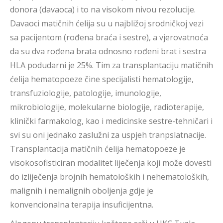
donora (davaoca) i to na visokom nivou rezolucije.
Davaoci matičnih ćelija su u najbližoj srodničkoj vezi
sa pacijentom (rođena braća i sestre), a vjerovatnoća
da su dva rođena brata odnosno rođeni brat i sestra
HLA podudarni je 25%. Tim za transplantaciju matičnih
ćelija hematopoeze čine specijalisti hematologije,
transfuziologije, patologije, imunologije,
mikrobiologije, molekularne biologije, radioterapije,
klinički farmakolog, kao i medicinske sestre-tehničari i
svi su oni jednako zaslužni za uspjeh tranpslatnacije.
Transplantacija matičnih ćelija hematopoeze je
visokosofisticiran modalitet liječenja koji može dovesti
do izliječenja brojnih hematoloških i nehematoloških,
malignih i nemalignih oboljenja gdje je
konvencionalna terapija insuficijentna.