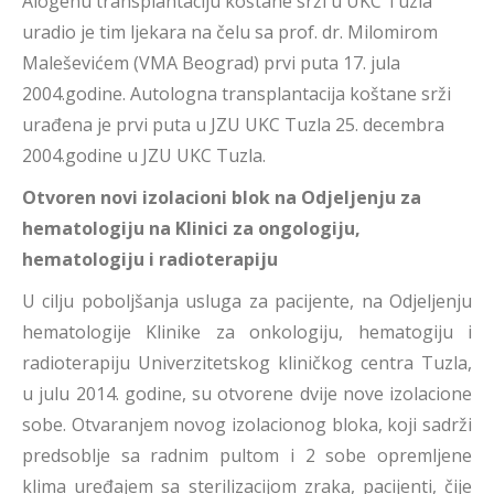
Alogenu transplantaciju koštane srži u UKC Tuzla
uradio je tim ljekara na čelu sa prof. dr. Milomirom
Maleševićem (VMA Beograd) prvi puta 17. jula
2004.godine. Autologna transplantacija koštane srži
urađena je prvi puta u JZU UKC Tuzla 25. decembra
2004.godine u JZU UKC Tuzla.
Otvoren novi izolacioni blok na Odjeljenju za
hematologiju na Klinici za ongologiju,
hematologiju i radioterapiju
U cilju poboljšanja usluga za pacijente, na Odjeljenju
hematologije Klinike za onkologiju, hematogiju i
radioterapiju Univerzitetskog kliničkog centra Tuzla,
u julu 2014. godine, su otvorene dvije nove izolacione
sobe. Otvaranjem novog izolacionog bloka, koji sadrži
predsoblje sa radnim pultom i 2 sobe opremljene
klima uređajem sa sterilizacijom zraka, pacijenti, čije