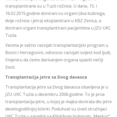
transplantirane su u Tuzli rožnice. U dane, 15. i
16.02.2015.godine donirani su organi (dva bubrega,
dvije rožnice i jetra) eksplantirani u KBZ Zenica, a
donirani organi transplantirani pacijentima u JZU UKC
Tuzla.
Veoma je važno razvijati transplantacijski program u
Bosni i Hercegovini, odnosno razvijati svijest kod ljudi,
činjenicu da ćemo darivanjem organa spasiti nečiji
život.
Transplantacija jetre sa živog davaoca
Transplantacija jetre sa živog davaoca obavljena je u
JZU UKC Tuzla u decembru 2006.godine. To je prva
transplantacija jetre, u kojoj je majka donirala dio jetre
devetogodišnjoj kćerki. Poduhvat su izveli stručnjaci
UKC Tuzla u saradnji sa Kliničkom bolnicom „Merkur“