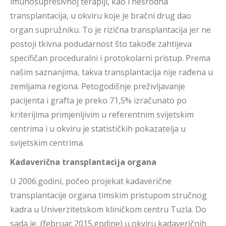
imunosupresivnoj terapiji, kao i nesrodna
transplantacija, u okviru koje je bračni drug dao
organ supružniku. To je rizična transplantacija jer ne
postoji tkivna podudarnost što takođe zahtijeva
specifičan proceduralni i protokolarni pristup. Prema
našim saznanjima, takva transplantacija nije rađena u
zemljama regiona. Petogodišnje preživljavanje
pacijenta i grafta je preko 71,5% izračunato po
kriterijima primjenljivim u referentnim svijetskim
centrima i u okviru je statističkih pokazatelja u
svijetskim centrima.
Kadaverična transplantacija organa
U 2006.godini, počeo projekat kadaverične
transplantacije organa timskim pristupom stručnog
kadra u Univerzitetskom kliničkom centru Tuzla. Do
sada je, (februar 2015.godine) u okviru kadaveričnih