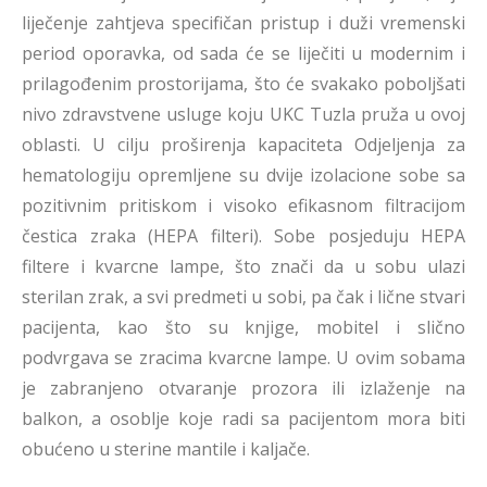
liječenje zahtjeva specifičan pristup i duži vremenski
period oporavka, od sada će se liječiti u modernim i
prilagođenim prostorijama, što će svakako poboljšati
nivo zdravstvene usluge koju UKC Tuzla pruža u ovoj
oblasti. U cilju proširenja kapaciteta Odjeljenja za
hematologiju opremljene su dvije izolacione sobe sa
pozitivnim pritiskom i visoko efikasnom filtracijom
čestica zraka (HEPA filteri). Sobe posjeduju HEPA
filtere i kvarcne lampe, što znači da u sobu ulazi
sterilan zrak, a svi predmeti u sobi, pa čak i lične stvari
pacijenta, kao što su knjige, mobitel i slično
podvrgava se zracima kvarcne lampe. U ovim sobama
je zabranjeno otvaranje prozora ili izlaženje na
balkon, a osoblje koje radi sa pacijentom mora biti
obućeno u sterine mantile i kaljače.