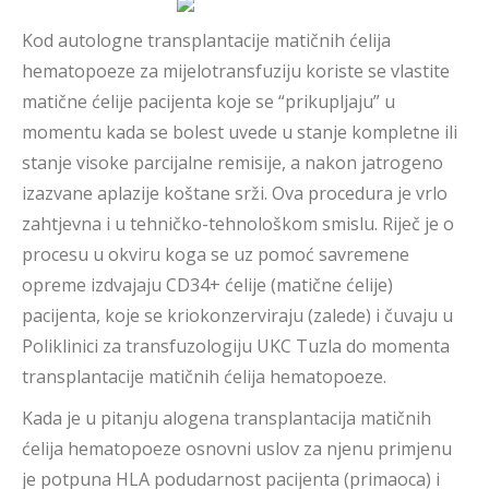
Kod autologne transplantacije matičnih ćelija
hematopoeze za mijelotransfuziju koriste se vlastite
matične ćelije pacijenta koje se “prikupljaju” u
momentu kada se bolest uvede u stanje kompletne ili
stanje visoke parcijalne remisije, a nakon jatrogeno
izazvane aplazije koštane srži. Ova procedura je vrlo
zahtjevna i u tehničko-tehnološkom smislu. Riječ je o
procesu u okviru koga se uz pomoć savremene
opreme izdvajaju CD34+ ćelije (matične ćelije)
pacijenta, koje se kriokonzerviraju (zalede) i čuvaju u
Poliklinici za transfuzologiju UKC Tuzla do momenta
transplantacije matičnih ćelija hematopoeze.
Kada je u pitanju alogena transplantacija matičnih
ćelija hematopoeze osnovni uslov za njenu primjenu
je potpuna HLA podudarnost pacijenta (primaoca) i