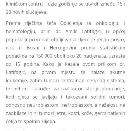
kliničkom centru Tuzla godišnje se utvrdi između 15 i
20 novih slučajeva.
Prema riječima šefa Odjeljenja za onkologiju i
hematologiju, prim. dr. Amile Latifagić, u općoj
populaciji procenat oboljevanja djece je jedan posto,
dok u Bosni i Hercegovini prema statističkim
podacima na 150.000 oboli oko 20 pacijenata, uzrasta
do 15 godina. Kako je kazala ovom prilikom dr.
Latifagić, na prvom mjestu se nalaze akutne
leukemije, zatim tumori centralnog nervnog sistema,
te limfomi. Također, za razliku od starije populacije,
kod djece se javljaju i takozvani solidni tumori,
odnosno neuroblastom i nefroblastom, a nažalost, ne
zaobilaze ih ni tumori jetre, kosti, kože, germinativnih
ćelija te spolnih žlijeda.