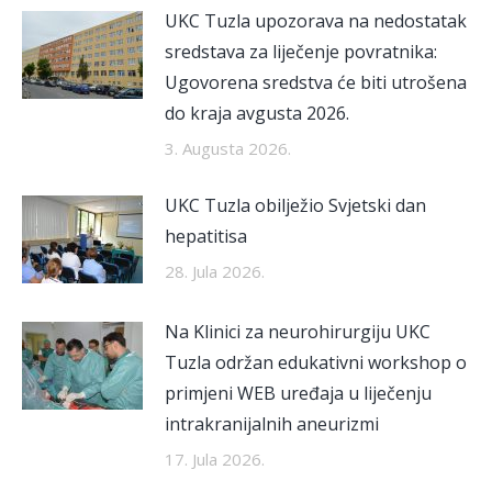
UKC Tuzla upozorava na nedostatak
sredstava za liječenje povratnika:
Ugovorena sredstva će biti utrošena
do kraja avgusta 2026.
3. Augusta 2026.
UKC Tuzla obilježio Svjetski dan
hepatitisa
28. Jula 2026.
Na Klinici za neurohirurgiju UKC
Tuzla održan edukativni workshop o
primjeni WEB uređaja u liječenju
intrakranijalnih aneurizmi
17. Jula 2026.