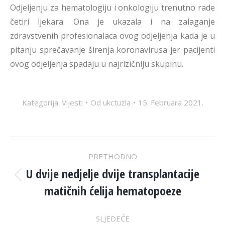
Odjeljenju za hematologiju i onkologiju trenutno rade
četiri ljekara. Ona je ukazala i na zalaganje
zdravstvenih profesionalaca ovog odjeljenja kada je u
pitanju sprečavanje širenja koronavirusa jer pacijenti
ovog odjeljenja spadaju u najrizičniju skupinu.
Kategorija:
Vijesti
Od
ukctuzla
15. Februara 2021.
POST
PRETHODNO
NAVIGATION
U dvije nedjelje dvije transplantacije
Previous
matičnih ćelija hematopoeze
post:
SLJEDEĆE