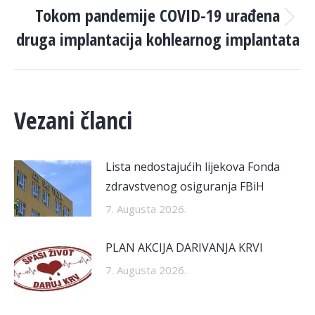
Tokom pandemije COVID-19 urađena
Next
druga implantacija kohlearnog implantata
post:
Vezani članci
Lista nedostajućih lijekova Fonda
zdravstvenog osiguranja FBiH
7. Augusta 2026.
PLAN AKCIJA DARIVANJA KRVI
7. Augusta 2026.