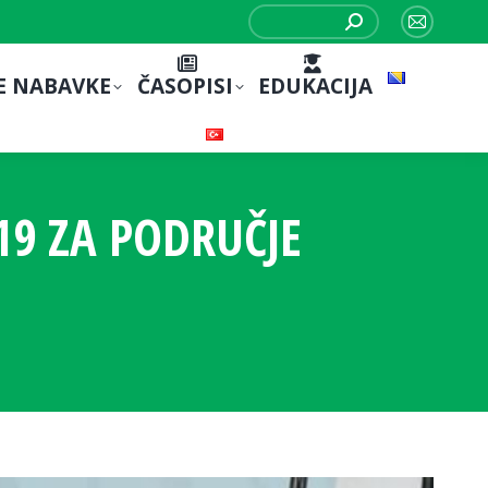
Search:
Mail
page
E NABAVKE
ČASOPISI
EDUKACIJA
opens
in
new
window
19 ZA PODRUČJE