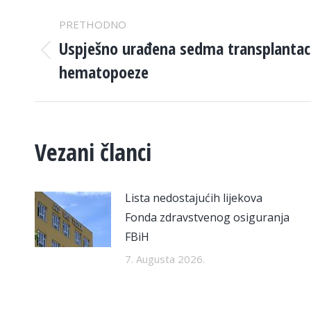
POST
PRETHODNO
NAVIGATION
Uspješno urađena sedma transplantacij
Previous
hematopoeze
post:
Vezani članci
Lista nedostajućih lijekova
Fonda zdravstvenog osiguranja
FBiH
7. Augusta 2026.