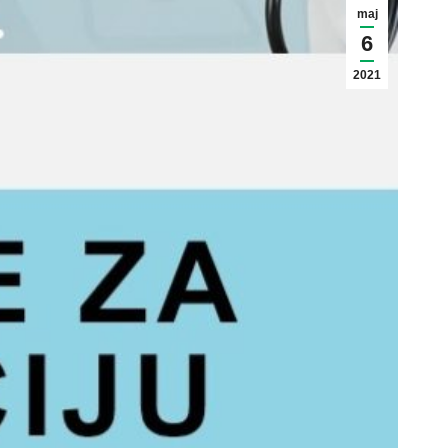
maj
6
2021