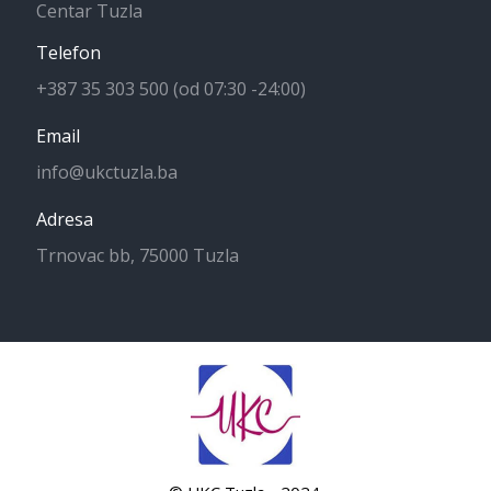
Centar Tuzla
Telefon
+387 35 303 500 (od 07:30 -24:00)
Email
info@ukctuzla.ba
Adresa
Trnovac bb, 75000 Tuzla