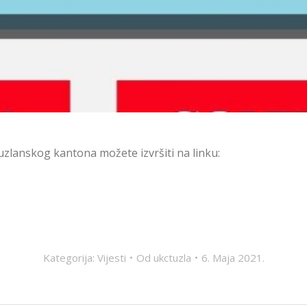
uzlanskog kantona možete izvršiti na linku:
Kategorija:
Vijesti
Od
ukctuzla
6. Maja 2021.