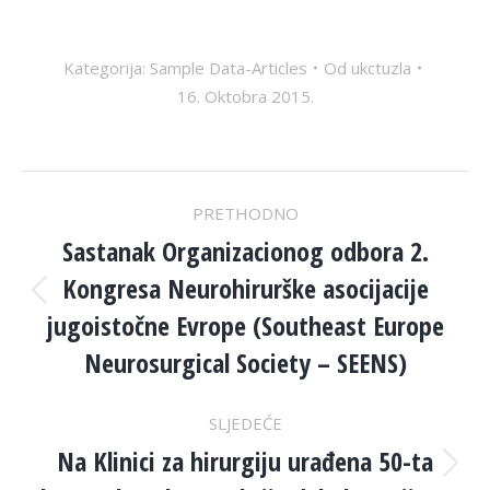
Kategorija:
Sample Data-Articles
Od
ukctuzla
16. Oktobra 2015.
POST
PRETHODNO
NAVIGATION
Sastanak Organizacionog odbora 2.
Kongresa Neurohirurške asocijacije
Previous
jugoistočne Evrope (Southeast Europe
post:
Neurosurgical Society – SEENS)
SLJEDEĆE
Na Klinici za hirurgiju urađena 50-ta
Next