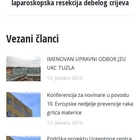
laparoskopska resekcija debelog crijeva
post:
Vezani članci
IMENOVAN UPRAVNI ODBOR JZU
UKC TUZLA
13. Januara 2016.
Konferencija za novinare u povodu
10. Evropske nedjelje prevencije raka
grlića materice
12. Januara 2016.
Podrška projektu Urgentnog centra