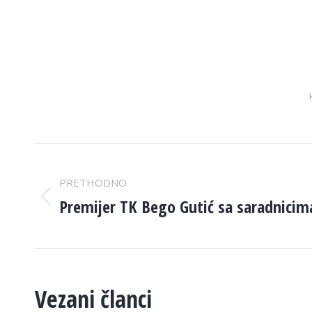
POST
PRETHODNO
NAVIGATION
Premijer TK Bego Gutić sa saradnicim
Previous
post:
Vezani članci