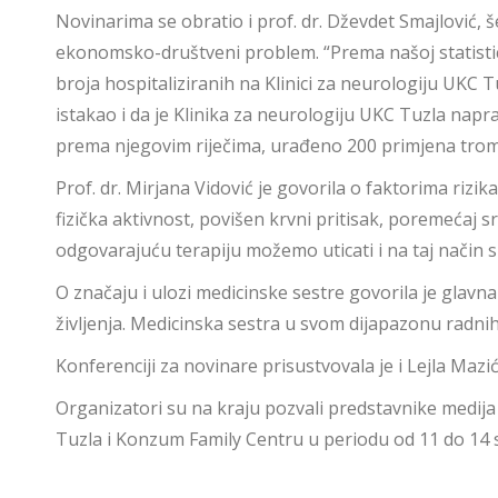
Novinarima se obratio i prof. dr. Dževdet Smajlović, š
ekonomsko-društveni problem. “Prema našoj statisti
broja hospitaliziranih na Klinici za neurologiju UKC 
istakao i da je Klinika za neurologiju UKC Tuzla nap
prema njegovim riječima, urađeno 200 primjena tromb
Prof. dr. Mirjana Vidović je govorila o faktorima rizi
fizička aktivnost, povišen krvni pritisak, poremećaj s
odgovarajuću terapiju možemo uticati i na taj način s
O značaju i ulozi medicinske sestre govorila je glavna 
življenja. Medicinska sestra u svom dijapazonu radnih o
Konferenciji za novinare prisustvovala je i Lejla Maz
Organizatori su na kraju pozvali predstavnike medija
Tuzla i Konzum Family Centru u periodu od 11 do 14 s