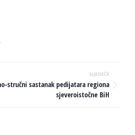
.
SLJEDEĆE
no-stručni sastanak pedijatara regiona
sjeveroistočne BiH