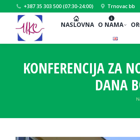
+387 35 303 500 (07:30-24:00)
Trnovac bb
NASLOVNA
O NAMA
OR
KONFERENCIJA ZA N
DANA B
Y
N