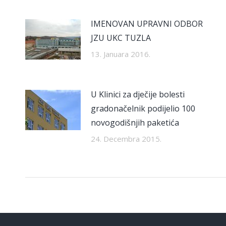
IMENOVAN UPRAVNI ODBOR
JZU UKC TUZLA
13. Januara 2016.
U Klinici za dječije bolesti
gradonačelnik podijelio 100
novogodišnjih paketića
24. Decembra 2015.