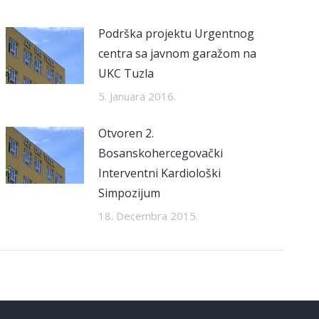
Podrška projektu Urgentnog
centra sa javnom garažom na
UKC Tuzla
5. Januara 2016.
Otvoren 2.
Bosanskohercegovački
Interventni Kardiološki
Simpozijum
18. Decembra 2015.