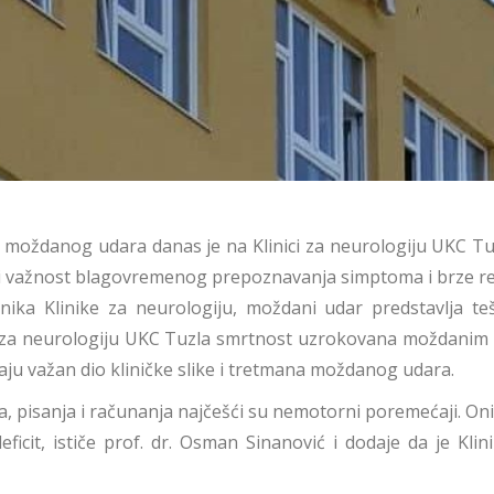
 moždanog udara danas je na Klinici za neurologiju UKC Tu
očiti važnost blagovremenog prepoznavanja simptoma i brze 
nika Klinike za neurologiju, moždani udar predstavlja teš
i za neurologiju UKC Tuzla smrtnost uzrokovana moždanim 
u važan dio kliničke slike i tretmana moždanog udara.
, pisanja i računanja najčešći su nemotorni poremećaji. 
cit, ističe prof. dr. Osman Sinanović i dodaje da je Kl