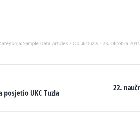
Kategorija:
Sample Data-Articles
Od
ukctuzla
28. Oktobra 2015
22. nauč
a posjetio UKC Tuzla
Next
post: