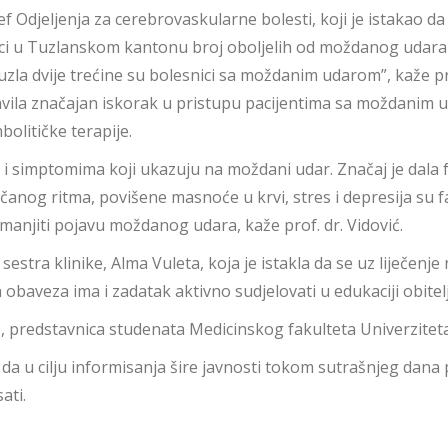
ef Odjeljenja za cerebrovaskularne bolesti, koji je istakao 
ci u Tuzlanskom kantonu broj oboljelih od moždanog udara
Tuzla dvije trećine su bolesnici sa moždanim udarom”, kaže pr
ravila značajan iskorak u pristupu pacijentima sa moždanim 
olitičke terapije.
ka i simptomima koji ukazuju na moždani udar. Značaj je dala 
rčanog ritma, povišene masnoće u krvi, stres i depresija su fa
manjiti pojavu moždanog udara, kaže prof. dr. Vidović.
sestra klinike, Alma Vuleta, koja je istakla da se uz liječenj
baveza ima i zadatak aktivno sudjelovati u edukaciji obitelji 
ić, predstavnica studenata Medicinskog fakulteta Univerziteta
 da u cilju informisanja šire javnosti tokom sutrašnjeg dana
ati.