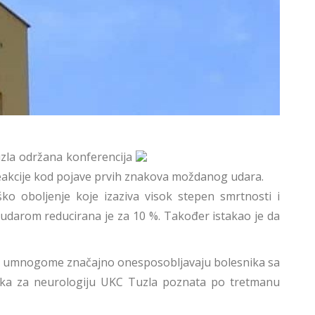
zla održana konferencija
reakcije kod pojave prvih znakova moždanog udara.
ko oboljenje koje izaziva visok stepen smrtnosti i
udarom reducirana je za 10 %. Također istakao je da
Oni umnogome značajno onesposobljavaju bolesnika sa
inika za neurologiju UKC Tuzla poznata po tretmanu