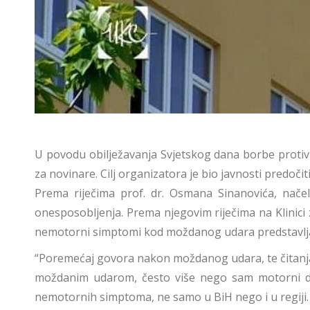
U povodu obilježavanja Svjetskog dana borbe protiv
za novinare. Cilj organizatora je bio javnosti pred
Prema riječima prof. dr. Osmana Sinanovića, načel
onesposobljenja. Prema njegovim riječima na Klinic
nemotorni simptomi kod moždanog udara predstavljaj
“Poremećaj govora nakon moždanog udara, te čitanja
moždanim udarom, često više nego sam motorni defi
nemotornih simptoma, ne samo u BiH nego i u regiji.