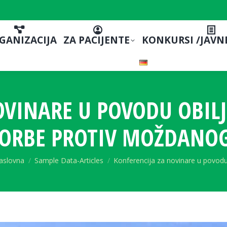
GANIZACIJA
ZA PACIJENTE
KONKURSI /JAVN
OVINARE U POVODU OBILJ
ORBE PROTIV MOŽDANO
ou are here:
aslovna
Sample Data-Articles
Konferencija za novinare u povod