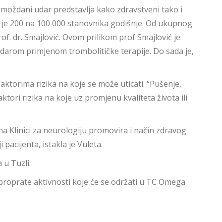
da moždani udar predstavlja kako zdravstveni tako i
 je 200 na 100 000 stanovnika godišnje. Od ukupnog
of. dr. Smajlović. Ovom prilikom prof Smajlović je
udarom primjenom trombolitičke terapije. Do sada je,
faktorima rizika na koje se može uticati. “Pušenje,
ktori rizika na koje uz promjenu kvaliteta života ili
e na Klinici za neurologiju promovira i način zdravog
pacijenta, istakla je Vuleta.
 u Tuzli.
 proprate aktivnosti koje će se održati u TC Omega