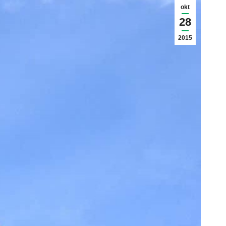
okt
28
2015