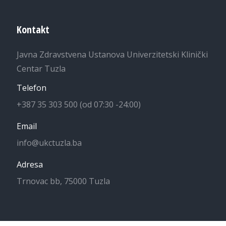
Kontakt
Javna Zdravstvena Ustanova Univerzitetski Klinički
Centar Tuzla
Telefon
+387 35 303 500 (od 07:30 -24:00)
Email
info@ukctuzla.ba
Adresa
Trnovac bb, 75000 Tuzla