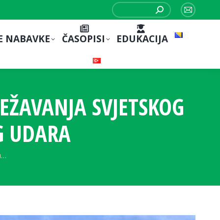
Search:
Mail
page
E NABAVKE
ČASOPISI
EDUKACIJA
opens
in
new
window
EŽAVANJA SVJETSKOG
G UDARA
u…